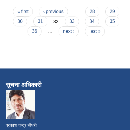
वालुवा, पुरुवा, भरौट
Pages
निकाशी सम्बन्धी
« first
‹ previous
…
28
29
सूचना ।
30
31
32
33
34
35
36
…
next ›
last »
सूचना अधिकारी
प्रकाश चन्द्र चौधरी