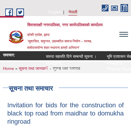
Skip to main content
English
नेपाली
शिवसताक्षी नगरपालिका, नगर कार्यपालिकाकाे कार्यालय
कोशी प्रदेश, झापा
‘सुशासित, समुन्‍नत, उद्यमशील समाज निर्माण – स्वच्छ,
बसोवासयोग्य शहर स्थापना हाम्रो अभियान’
समाचार:
सरुवा सहमति दिने सम्बन्धी सूचना ।
भूमि प्रशासन सेवा अ
Images:
Images:
You are here
Home
»
सूचना तथा जानकारी
» सूचना तथा समाचार
Phone Number:
Phone Numb
सूचना तथा समाचार
Invitation for bids for the construction of
black top road from maidhar to domukha
ringroad