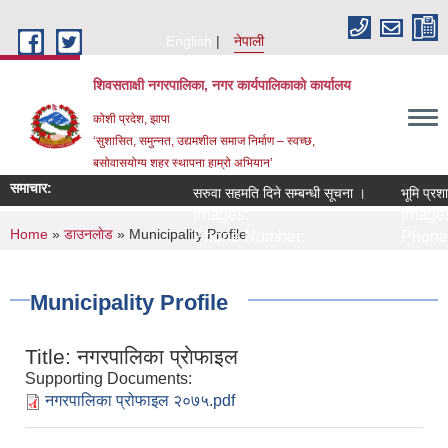
Skip to main content
English
नेपाली
शिवसताक्षी नगरपालिका, नगर कार्यपालिकाकाे कार्यालय
कोशी प्रदेश, झापा
‘सुशासित, समुन्‍नत, उद्यमशील समाज निर्माण – स्वच्छ,
बसोवासयोग्य शहर स्थापना हाम्रो अभियान’
समाचार:
सरुवा सहमति दिने सम्बन्धी सूचना ।
भूमि प्रशा
Images:
Images
You are here
Home
»
डाउनलाेड
» Municipality Profile
Phone Number:
Phone
Municipality Profile
Title:
नगरपालिका प्राेफाइल
Supporting Documents:
नगरपालिका प्रोफाइल २०७५.pdf