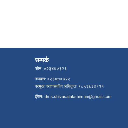
सम्पर्क
फोन: ०२३४७०३२३
फ्याक्स: ०२३४७०३२२
प्रमुख प्रशासकीय अधिकृतः ९८५२६३४१११
ईमेलः
dms.shivasatakshimun@gmail.com