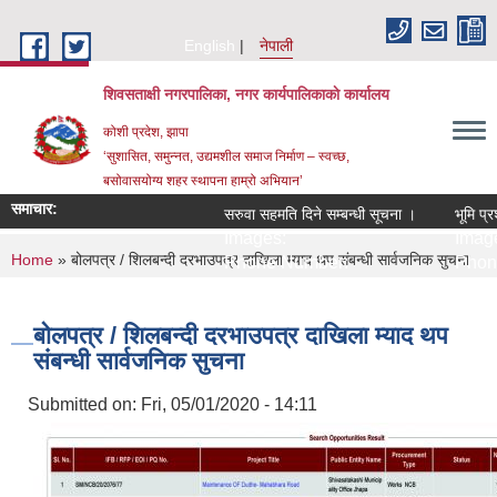
Skip to main content
English
नेपाली
शिवसताक्षी नगरपालिका, नगर कार्यपालिकाकाे कार्यालय
कोशी प्रदेश, झापा
‘सुशासित, समुन्‍नत, उद्यमशील समाज निर्माण – स्वच्छ,
बसोवासयोग्य शहर स्थापना हाम्रो अभियान’
समाचार:
सरुवा सहमति दिने सम्बन्धी सूचना ।
भूमि प्रश
Images:
Image
You are here
Home
» बोलपत्र / शिलबन्दी दरभाउपत्र दाखिला म्याद थप संबन्धी सार्वजनिक सुचना
Phone Number:
Phone
बोलपत्र / शिलबन्दी दरभाउपत्र दाखिला म्याद थप
संबन्धी सार्वजनिक सुचना
Submitted on:
Fri, 05/01/2020 - 14:11