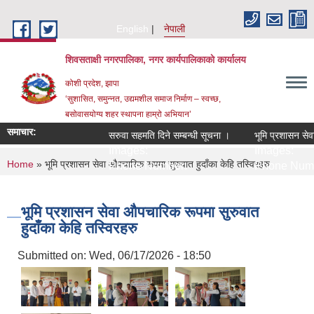
Skip to main content
English
नेपाली
शिवसताक्षी नगरपालिका, नगर कार्यपालिकाकाे कार्यालय
कोशी प्रदेश, झापा
‘सुशासित, समुन्‍नत, उद्यमशील समाज निर्माण – स्वच्छ,
बसोवासयोग्य शहर स्थापना हाम्रो अभियान’
समाचार:
सरुवा सहमति दिने सम्बन्धी सूचना ।
भूमि प्रशासन सेवा 
Images:
Images:
You are here
Home
» भूमि प्रशासन सेवा औपचारिक रूपमा सुरुवात हुदाँका केहि तस्विरहरु
Phone Number:
Phone Numb
भूमि प्रशासन सेवा औपचारिक रूपमा सुरुवात
हुदाँका केहि तस्विरहरु
Submitted on:
Wed, 06/17/2026 - 18:50