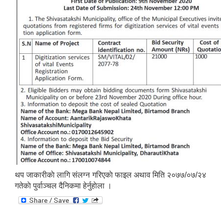
थप जाकारीकाे लागि संलग्न गरिएकाे फाइल अथाव मिति २०७७/०७/२४
गतेकाे पुर्वाञ्चल दैनिकमा हेर्नुहाेला ।