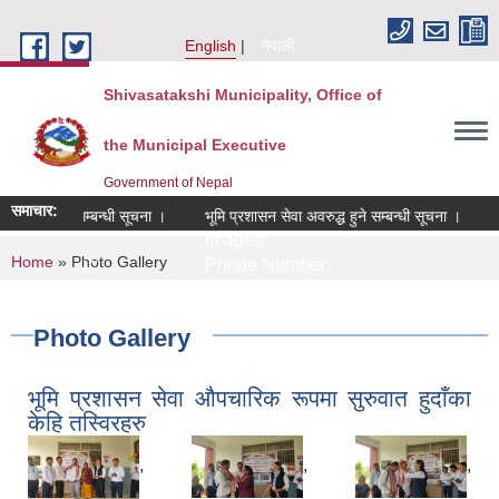
Skip to main content
English
नेपाली
Shivasatakshi Municipality, Office of
the Municipal Executive
Government of Nepal
समाचार:
हमति दिने सम्बन्धी सूचना ।
भूमि प्रशासन सेवा अवरुद्ध हुने सम्बन्धी सूचना ।
सम
es:
Images:
I
You are here
Home
» Photo Gallery
e Number:
Phone Number:
P
Photo Gallery
भूमि प्रशासन सेवा औपचारिक रूपमा सुरुवात हुदाँका
केहि तस्विरहरु
,
,
,