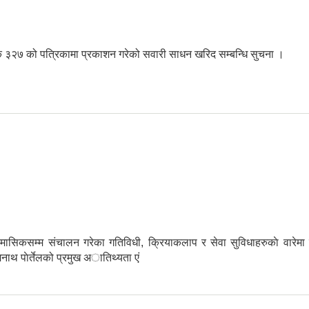
क ३२७ को पत्रिकामा प्रकाशन गरेको सवारी साधन खरिद सम्बन्धि सुचना ।
खरिद सम्बन्धि सुचना ।
मासिकसम्म स‌ंचालन गरेका गतिविधी, क्रियाकलाप र सेवा सुविधाहरुकाे वारे
ाथ पाेर्तेलको प्रमुख अातिथ्यता एं
ुवाई कार्यक्रम सम्पन्न