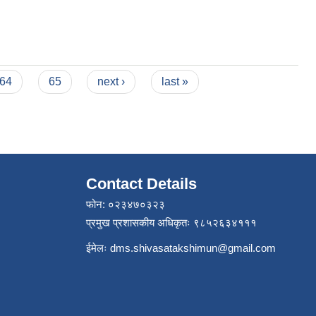
64
65
next ›
last »
Contact Details
फोन: ०२३४७०३२३
प्रमुख प्रशासकीय अधिकृतः ९८५२६३४१११
ईमेलः
dms.shivasatakshimun@gmail.com