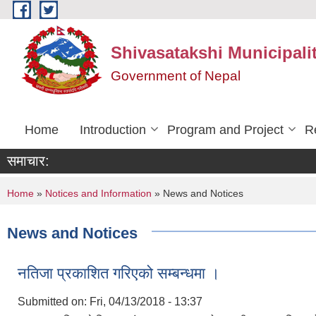
Skip to main content
Shivasatakshi Municipalit
Government of Nepal
Home
Introduction
Program and Project
R
समाचार:
You are here
Home
»
Notices and Information
» News and Notices
News and Notices
नतिजा प्रकाशित गरिएको सम्बन्धमा ।
Submitted on:
Fri, 04/13/2018 - 13:37