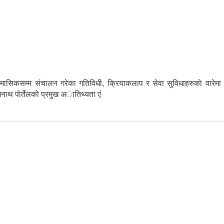
मासिकसम्म स‌ंचालन गरेका गतिविधी, क्रियाकलाप र सेवा सुविधाहरुकाे वारे
ाथ पाेर्तेलको प्रमुख अातिथ्यता एं
ुवाई कार्यक्रम सम्पन्न