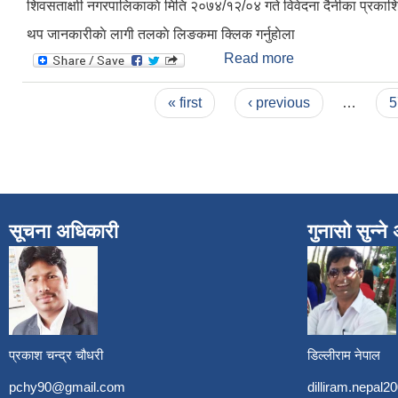
शिवसताक्षाी नगरपालिकाकाे मिति २०७४/१२/०४ गते विवेदना दैनीका प्रकाश
थप जानकारीकाे लागी तलकाे लिङकमा क्लिक गर्नुहाेला
Read more
about ह्युमपाइप खरि
Pages
« first
‹ previous
…
5
सूचना अधिकारी
गुनासो सुन्न
प्रकाश चन्द्र चौधरी
डिल्लीराम नेपाल
pchy90@gmail.com
dilliram.nepal