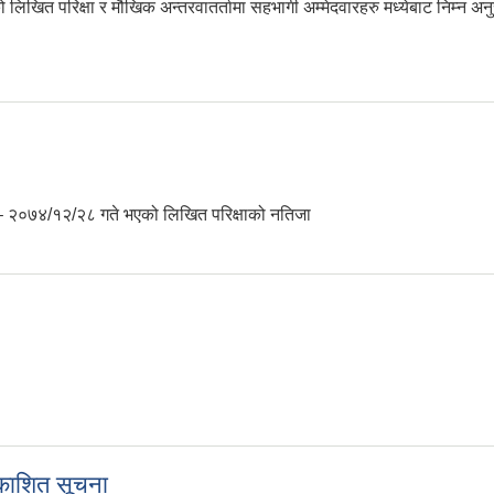
खित परिक्षा र मौखिक अन्तरवातर्तामा सहभागी अम्मेदवारहरु मध्येबाट निम्न 
शित गरिएको सम्बन्धमा ।
– २०७४/१२/२८ गते भएको लिखित परिक्षाको नतिजा
ाको नतिजा प्रकाशित गरिएको सम्बन्धमा ।
 सम्बन्धि सूचना
रकाशित सूचना