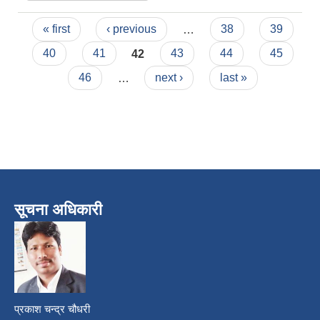
सूचना स्थगित
Pages
गरिएकाे सूचना ।
« first
‹ previous
…
38
39
40
41
42
43
44
45
46
…
next ›
last »
सूचना अधिकारी
प्रकाश चन्द्र चौधरी