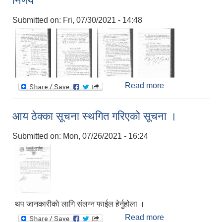
निर्णय
Submitted on:
Fri, 07/30/2021 - 14:48
Read more
about शिवसताक्षी
न.पा. कोरोना भाईरस
नियन्त्रण समनव्य
आय ठेक्का सूचना स्थगित गरिएकाे सूचना ।
समितिको मिति
२०७८/०४/१५ मा
Submitted on:
Mon, 07/26/2021 - 16:24
वसेको वैठकको
निर्णय
थप जानकारीकाे लागि संलग्न फाईल हेर्नुहोला ।
Read more
about आय ठेक्का