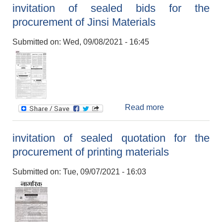
invitation of sealed bids for the
vehicle (Sab
procurement of Jinsi Materials
Bahan)/Included
General
Submitted on:
Wed, 09/08/2021 - 16:45
Specification
Read more
about invitation
of sealed bids
for the
invitation of sealed quotation for the
procurement of
procurement of printing materials
Jinsi Materials
Submitted on:
Tue, 09/07/2021 - 16:03